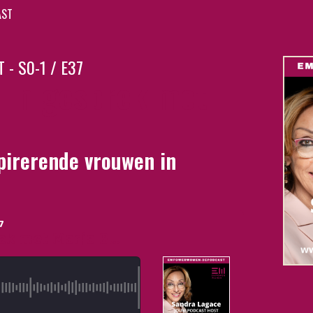
AST
 S0-1 / E37
 in gesprek met
pirerende vrouwen in