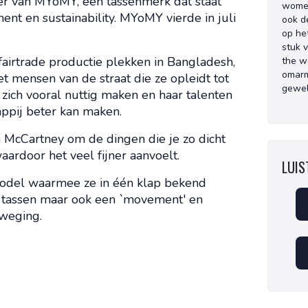
er van MYoMY, een tassenmerk dat staat
women
ent en sustainability. MYoMY vierde in juli
ook d
op he
stuk 
airtrade productie plekken in Bangladesh,
the w
omarm
et mensen van de straat die ze opleidt tot
gewel
 zich vooral nuttig maken en haar talenten
ppij beter kan maken.
 McCartney om de dingen die je zo dicht
aardoor het veel fijner aanvoelt.
LUIST
odel waarmee ze in één klap bekend
en tassen maar ook een `movement' en
eweging.