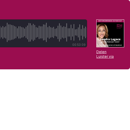
00:53:09
Delen
Luister via