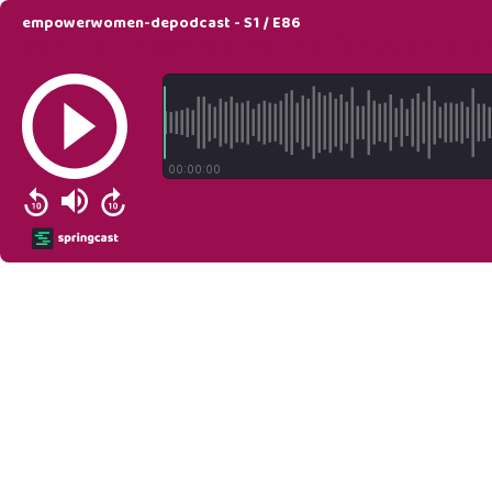
empowerwomen-depodcast - S1 / E86
Sandra in gesprek met Marian Stoppele
00:00:00
Springcast Logo