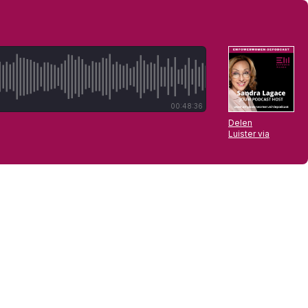
00:48:36
Delen
Luister via