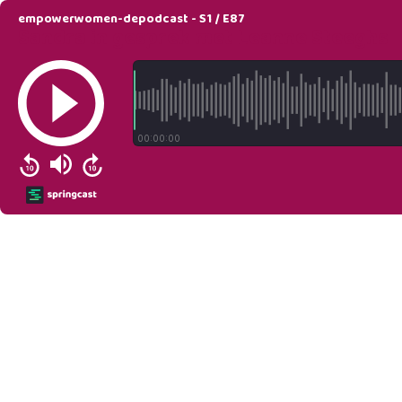
empowerwomen-depodcast - S1 / E87
Sandra in gesprek met Leanne Steeghs
00:00:00
Springcast Logo