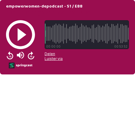
empowerwomen-depodcast - S1 / E88
Sandra in gesprek met Maris van der Meulen
00:00:00
00:53:52
Delen
Luister via
Springcast Logo